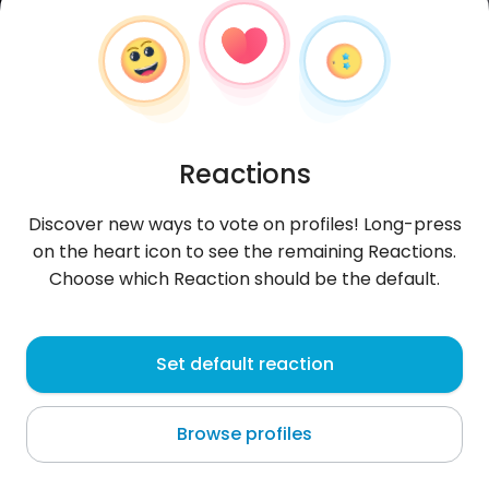
Reactions
Discover new ways to vote on profiles! Long-press
on the heart icon to see the remaining Reactions.
Choose which Reaction should be the default.
Łukasz
, 29
Set default reaction
Nowa Dęba
Browse profiles
Hej poznam drugą połowę żaden spam żaden hejt
nie mam konta premium jeśli chcesz mnie poznać
to daj o sobie znać IG :br
...
more