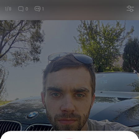
1/8
0
1