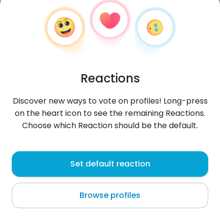
Reactions
Discover new ways to vote on profiles! Long-press
on the heart icon to see the remaining Reactions.
Choose which Reaction should be the default.
biznesmanvalera
, 48
Set default reaction
Luts’k
Browse profiles
Все добре.Рано встаю вода молитва зарядка кава
прогулянка друзями на свіжому повітрі.Потім по своїм
справам.