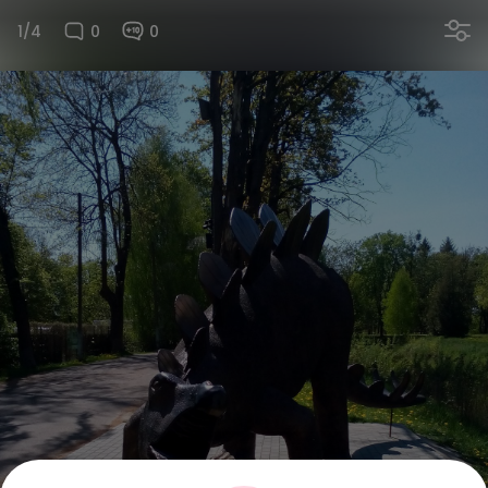
1/4
0
0