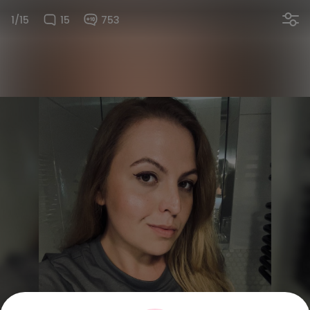
1/15
15
753