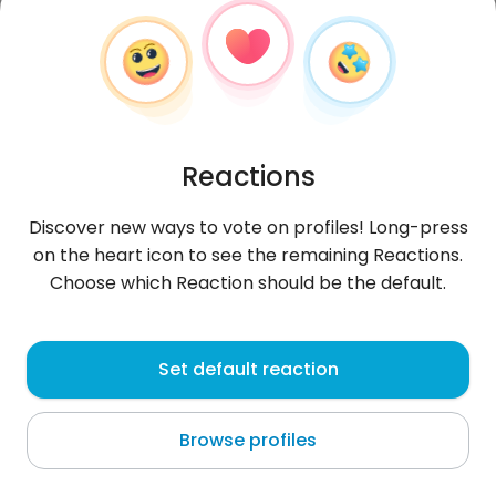
Reactions
Discover new ways to vote on profiles! Long-press
on the heart icon to see the remaining Reactions.
Choose which Reaction should be the default.
Werka200618
, 19
Set default reaction
Gubin
Browse profiles
Odrazu na starcie mówię mam dziecko jak komuś
się nie podoba trudno nie pisać jak nie pasi