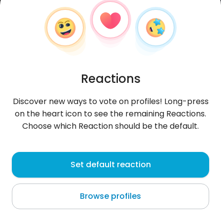
Reactions
Discover new ways to vote on profiles! Long-press
on the heart icon to see the remaining Reactions.
Choose which Reaction should be the default.
Salvator
,
?
Set default reaction
Zielona Góra
Browse profiles
Chcesz żeby zwaliła Cię z nóg i unosiła w powietrzu.
Żebyś śpiewała z zachwytu i tańczyła niczym
derwisz. Chcesz by porwała
...
more