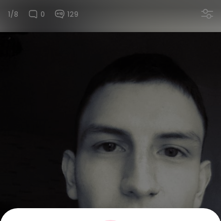
1/8
0
129