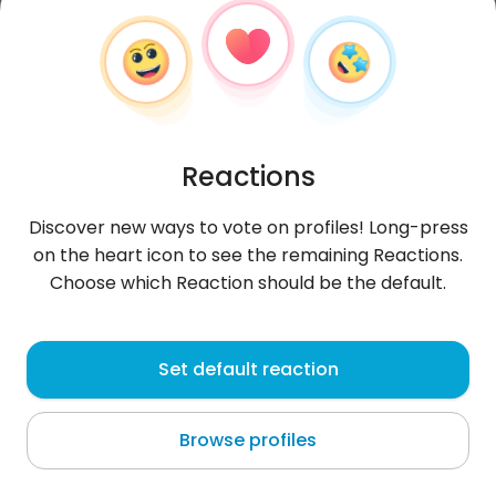
Reactions
Discover new ways to vote on profiles! Long-press
on the heart icon to see the remaining Reactions.
Choose which Reaction should be the default.
Dawid
, 27
Set default reaction
Kruibeke
Browse profiles
Szukam osoby która jest dobrą duszą, umie się
cieszyć z życia i potrafi się dobrze bawić 😜