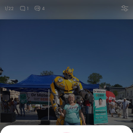
1/22
1
4