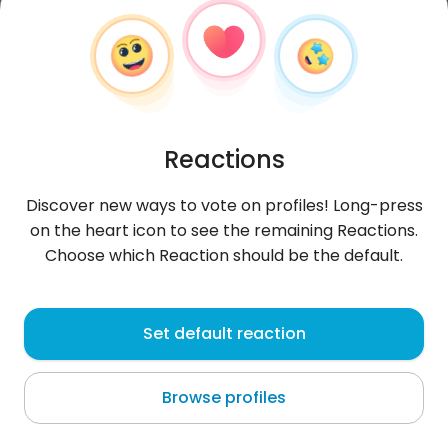
Reactions
Discover new ways to vote on profiles! Long-press
on the heart icon to see the remaining Reactions.
Choose which Reaction should be the default.
Najezdzca
, 29
Set default reaction
Fordon
Browse profiles
Pierwszy nie pisze jezeli nie widze serduszka ;) moją
najlepszą zaletą jest poczucie humoru, sprawdź to
;)