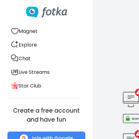
Magnet
Explore
Chat
Live Streams
Star Club
Create a free account
and have fun
Join with Google