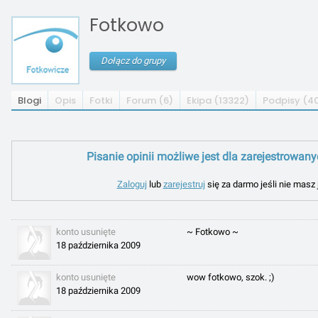
Fotkowo
Dołącz do grupy
Blogi
Opis
Fotki
Forum (6)
Ekipa (13322)
Podpisy (4
Pisanie opinii możliwe jest dla zarejestrowan
Zaloguj
lub
zarejestruj
się za darmo jeśli nie masz 
konto usunięte
~ Fotkowo ~
18 października 2009
konto usunięte
wow fotkowo, szok. ;)
18 października 2009