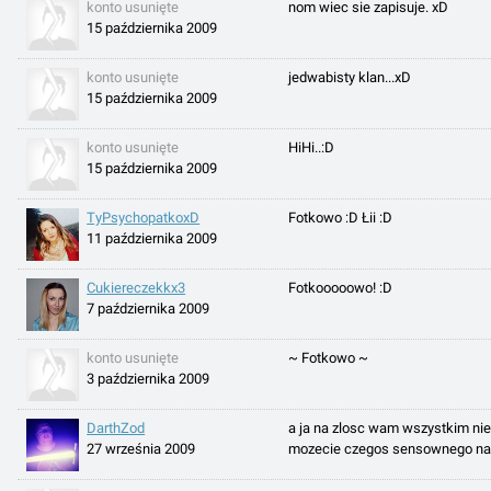
konto usunięte
nom wiec sie zapisuje. xD
15 października 2009
konto usunięte
jedwabisty klan...xD
15 października 2009
konto usunięte
HiHi..:D
15 października 2009
TyPsychopatkoxD
Fotkowo :D Łii :D
11 października 2009
Cukiereczekkx3
Fotkooooowo! :D
7 października 2009
konto usunięte
~ Fotkowo ~
3 października 2009
DarthZod
a ja na zlosc wam wszystkim nie
27 września 2009
mozecie czegos sensownego nap