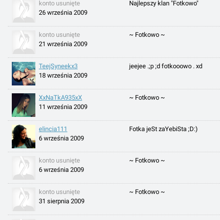
konto usunięte
Najlepszy klan "Fotkowo"
26 września 2009
konto usunięte
~ Fotkowo ~
21 września 2009
TeejSyneekx3
jeejee .;p ;d fotkooowo . xd
18 września 2009
XxNaTkA935xX
~ Fotkowo ~
11 września 2009
elincia111
Fotka jeSt zaYebiSta ;D:)
6 września 2009
konto usunięte
~ Fotkowo ~
6 września 2009
konto usunięte
~ Fotkowo ~
31 sierpnia 2009