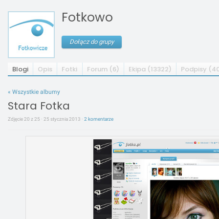
Fotkowo
Dołącz do grupy
Blogi
Opis
Fotki
Forum (6)
Ekipa (13322)
Podpisy (4
« Wszystkie albumy
Stara Fotka
Zdjęcie 20 z 25 · 25 stycznia 2013 ·
2 komentarze