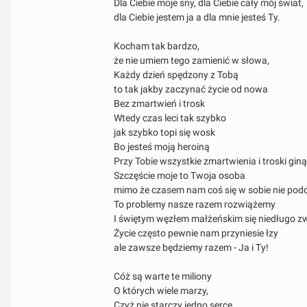
Dla Ciebie moje sny, dla Ciebie cały mój świat,
dla Ciebie jestem ja a dla mnie jesteś Ty.
Kocham tak bardzo,
że nie umiem tego zamienić w słowa,
Każdy dzień spędzony z Tobą
to tak jakby zaczynać życie od nowa
Bez zmartwień i trosk
Wtedy czas leci tak szybko
jak szybko topi się wosk
Bo jesteś moją heroiną
Przy Tobie wszystkie zmartwienia i troski giną
Szczęście moje to Twoja osoba
mimo że czasem nam coś się w sobie nie pod
To problemy nasze razem rozwiążemy
I świętym węzłem małżeńskim się niedługo 
Życie często pewnie nam przyniesie łzy
ale zawsze będziemy razem - Ja i Ty!
Cóż są warte te miliony
O których wiele marzy,
Czyż nie starczy jedno serce,