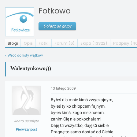
Fotkowo
Dołącz do grupy
Blogi
Opis
Fotki
Forum (6)
Ekipa (13322)
Podpisy (4
« Wróć do listy wątków
Walentynkowo;))
13 lutego 2009
Byłeś dla mnie kimś zwyczajnym,
byłeś tylko chłopcem fajnym,
byłeś kimś, kogo nie znałam,
zanim Cię nie pokochałam!
konto usunięte
Daję Ci wszystko, daję Ci siebie
Pierwszy post
Pragnę to samo dostać od Ciebie.