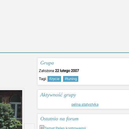
Grupa
Założona
22 lutego 2007
Tagi:
#
zycie
#
tuning
Aktywność grupy
pełna statystyka
Ostatnio na forum
Temat Pelen kontrowersji