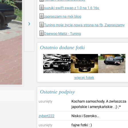
suzuki swift swap z 1.0 na 1.6 16v.
zapraszam na mój blog
›
Tuning moje życie,nowa strona na fb, Zapraszamy
Daewoo Matiz - Tuning
Ostatnio dodane fotki
więcej fotek
Ostatnie podpisy
usunięty
Kocham samochody. A zwłaszcza
japońskie i amerykańskie . ;) ;*
zybert222
Nisko i Szeroko...
usunięty
fajne fotki : )