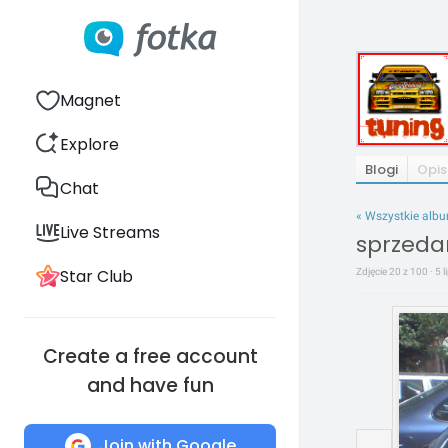
Magnet
Explore
Blogi
Opis
Chat
« Wszystkie alb
Live Streams
sprzeda
Star Club
Zdjęcie 20 z 100 · 5 
Create a free account
and have fun
Join with Google