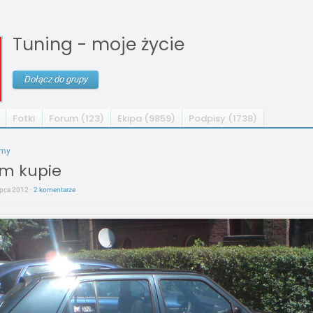
Tuning - moje życie
Dołącz do grupy
Fotki
Forum (123)
Ekipa (9859)
Podpisy (1738)
umy
m kupie
lipca 2012 ·
2 komentarze