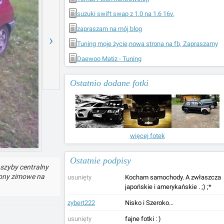
suzuki swift swap z 1.0 na 1.6 16v.
zapraszam na mój blog
›
Tuning moje życie,nowa strona na fb, Zapraszamy
Daewoo Matiz - Tuning
Ostatnio dodane fotki
więcej fotek
Ostatnie podpisy
 szyby centralny
pony zimowe na
usunięty
Kocham samochody. A zwłaszcza
japońskie i amerykańskie . ;) ;*
zybert222
Nisko i Szeroko...
usunięty
fajne fotki : )