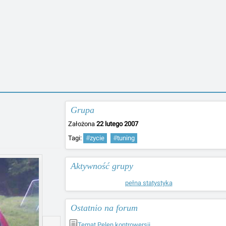
Grupa
Założona
22 lutego 2007
Tagi:
#
zycie
#
tuning
Aktywność grupy
pełna statystyka
Ostatnio na forum
Temat Pelen kontrowersji