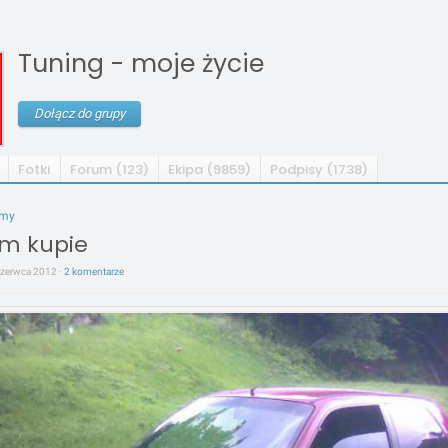
Tuning - moje życie
Dołącz do grupy
Fotki
Forum (123)
Ekipa (9859)
Podpisy (1738)
umy
m kupie
 czerwca 2012 ·
2 komentarze