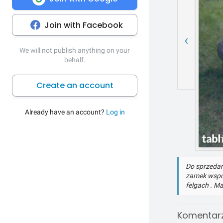
Join with Facebook
‹
We will not publish anything on your
behalf.
Create an account
Already have an account?
Log in
Do sprzedan
zamek wspom
felgach . Ma
Komentarz