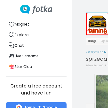
Magnet
Explore
Blogi
Opis
Chat
« Wszystkie alb
Live Streams
sprzeda
Star Club
Zdjęcie 26 z 100 · 3
Create a free account
and have fun
Join with Google