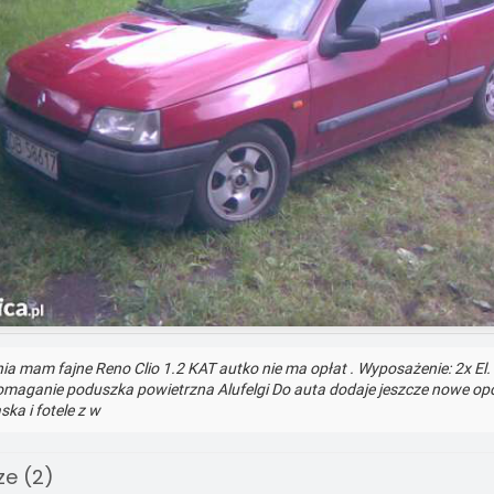
ia mam fajne Reno Clio 1.2 KAT autko nie ma opłat . Wyposażenie: 2x El.
aganie poduszka powietrzna Alufelgi Do auta dodaje jeszcze nowe o
ska i fotele z w
e (2)