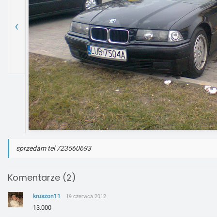
‹
sprzedam tel 723560693
Komentarze (2)
kruszon11
19 czerwca 2012
13.000