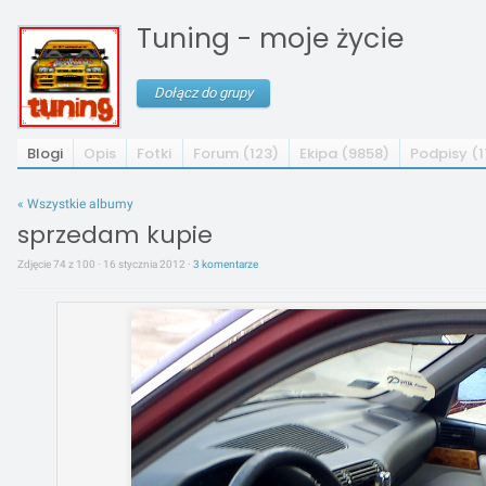
Tuning - moje życie
Dołącz do grupy
Blogi
Opis
Fotki
Forum (123)
Ekipa (9858)
Podpisy (
« Wszystkie albumy
sprzedam kupie
Zdjęcie 74 z 100 · 16 stycznia 2012 ·
3 komentarze