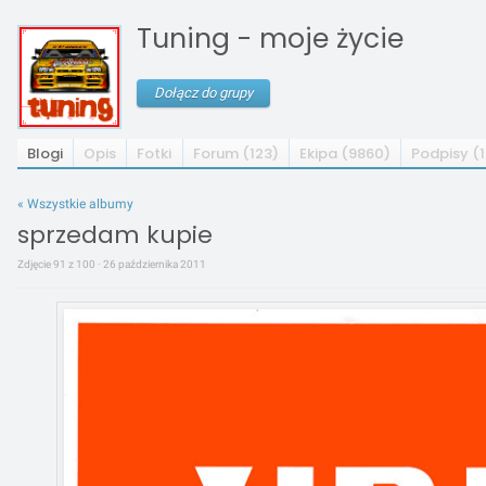
Tuning - moje życie
Dołącz do grupy
Blogi
Opis
Fotki
Forum (123)
Ekipa (9860)
Podpisy (
« Wszystkie albumy
sprzedam kupie
Zdjęcie 91 z 100 · 26 października 2011