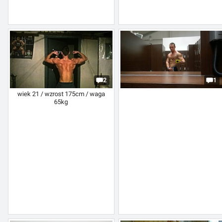
2
1
wiek 21 / wzrost 175cm / waga
65kg