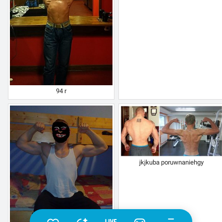
94 r
jkjkuba poruwnaniehgy