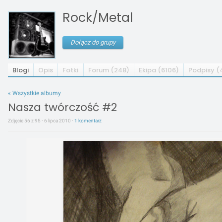
Rock/Metal
Dołącz do grupy
Blogi
Opis
Fotki
Forum (248)
Ekipa (6106)
Podpisy (
« Wszystkie albumy
Nasza twórczość #2
Zdjęcie 56 z 95 · 6 lipca 2010 ·
1 komentarz