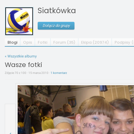
Siatkówka
Dołącz do grupy
Blogi
Opis
Fotki
Forum (35)
Ekipa (20974)
Podpisy (
« Wszystkie albumy
Wasze fotki
Zdjęcie 70 z 100 · 15 marca 2010 ·
1 komentarz
‹