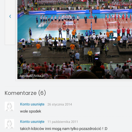
‹
Komentarze (6)
Konto usunięte
26 stycznia 2014
wole spodek
Konto usunięte
11 października 2011
takich kibiców inni mogą nam tylko pozazdrościć ! :D