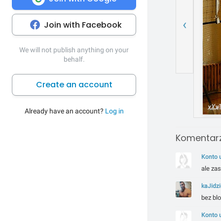
‹
Join with Facebook
We will not publish anything on your
behalf.
Create an account
Already have an account?
Log in
Komentarz
Konto 
ale zas
kaJidz
bez blo
Konto 