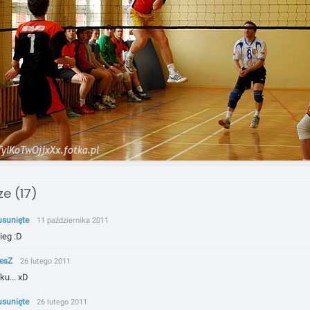
e (17)
usunięte
11 października 2011
ieg :D
iesZ
26 lutego 2011
ku... xD
usunięte
26 lutego 2011