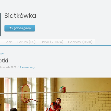
Siatkówka
Dołącz do grupy
Fotki
Forum (35)
Ekipa (20974)
Podpisy (8501)
umy
tki
 listopada 2009 ·
17 komentarzy