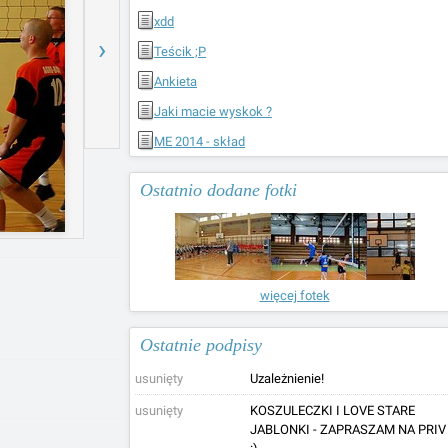
xdd
›
Teścik ;P
Ankieta
Jaki macie wyskok ?
ME 2014 - skład
Ostatnio dodane fotki
więcej fotek
Ostatnie podpisy
usunięty
Uzależnienie!
usunięty
KOSZULECZKI I LOVE STARE
JABLONKI - ZAPRASZAM NA PRIV