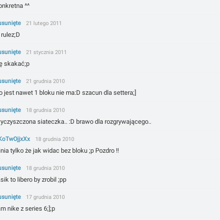
onkretna ^^
usunięte
21 lutego 2011
 rulez;D
usunięte
21 stycznia 2011
ię skakać;p
usunięte
21 grudnia 2010
 jest nawet 1 bloku nie ma:D szacun dla settera;]
usunięte
18 grudnia 2010
yczyszczona siateczka.. :D brawo dla rozgrywającego..
KoTwOjjxXx
18 grudnia 2010
linia tylko że jak widac bez bloku ;p Pozdro !!
usunięte
18 grudnia 2010
sik to libero by zrobil ;pp
usunięte
17 grudnia 2010
m nike z series 6;];p