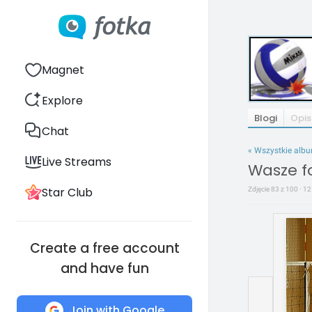
Magnet
Explore
Blogi
Opis
Chat
« Wszystkie alb
Live Streams
Wasze fo
Star Club
Zdjęcie 83 z 100 · 12
Create a free account
and have fun
Join with Google