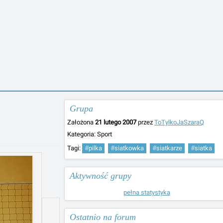
Grupa
Założona
21 lutego 2007
przez
ToTylkoJaSzaraQ
Kategoria:
Sport
Tagi:
#
pilka
#
siatkowka
#
siatkarze
#
siatka
Aktywność grupy
pełna statystyka
Ostatnio na forum