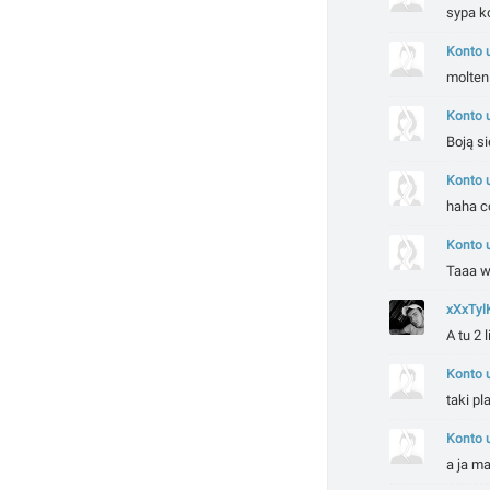
sypa k
Konto 
molten
Konto 
Boją s
Konto 
haha co
Konto 
Taaa w
xXxTyl
A tu 2 
Konto 
taki pla
Konto 
a ja ma