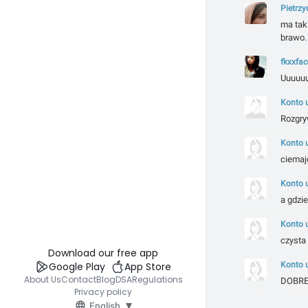
Pietrzy
ma taki
brawo.
fkxxfac
Uuuuu
Konto 
Rozgryw
Konto 
ciemajd
Konto 
a gdzie
Konto 
czysta 
Download our free app
Google Play
App Store
Konto 
About Us
Contact
Blog
DSA
Regulations
DOBRE!
Privacy policy
▾
English