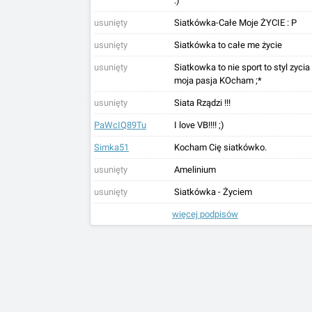
:)
usunięty
Siatkówka-Całe Moje ŻYCIE : P
usunięty
Siatkówka to całe me życie
usunięty
Siatkowka to nie sport to styl zycia
moja pasja KOcham ;*
usunięty
Siata Rządzi !!!
PaWcIQ89Tu
I love VB!!!! ;)
Simka51
Kocham Cię siatkówko.
usunięty
Amelinium
usunięty
Siatkówka - Życiem
więcej podpisów