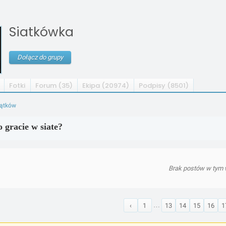
Siatkówka
Dołącz do grupy
Fotki
Forum (35)
Ekipa (20974)
Podpisy (8501)
wątków
o gracie w siate?
Brak postów w tym 
…
‹
1
13
14
15
16
1