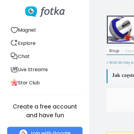
Magnet
Explore
Blogi
Opis
Chat
« Wróć do listy 
Live Streams
Jak częst
Star Club
Create a free account
and have fun
Join with Google