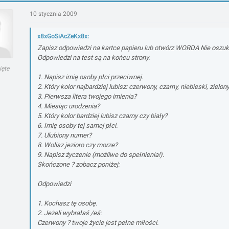
10 stycznia 2009
x8xGoSiAcZeKx8x:
Zapisz odpowiedzi na kartce papieru lub otwórz WORDA Nie oszukiw
Odpowiedzi na test są na końcu strony.
ięte
1. Napisz imię osoby płci przeciwnej.
2. Który kolor najbardziej lubisz: czerwony, czarny, niebieski, zielon
3. Pierwsza litera twojego imienia?
4. Miesiąc urodzenia?
5. Który kolor bardziej lubisz czarny czy biały?
6. Imię osoby tej samej płci.
7. Ulubiony numer?
8. Wolisz jezioro czy morze?
9. Napisz życzenie (możliwe do spełnienia!).
Skończone ? zobacz poniżej:
Odpowiedzi
1. Kochasz tę osobę.
2. Jeżeli wybrałaś /eś:
Czerwony ? twoje życie jest pełne miłości.