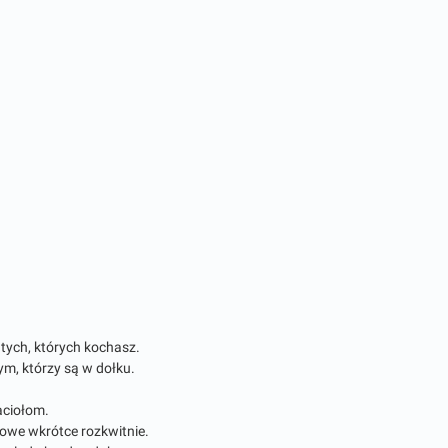
 tych, których kochasz.
ym, którzy są w dołku.
jaciołom.
iowe wkrótce rozkwitnie.