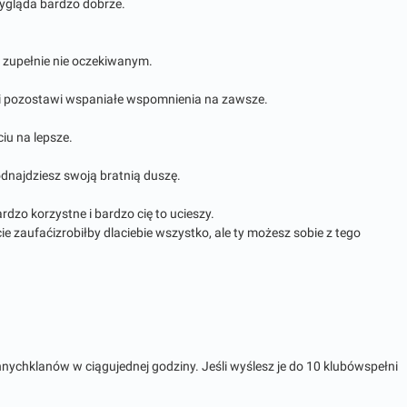
wygląda bardzo dobrze.
ś zupełnie nie oczekiwanym.
go i pozostawi wspaniałe wspomnienia na zawsze.
iu na lepsze.
odnajdziesz swoją bratnią duszę.
ardzo korzystne i bardzo cię to ucieszy.
e zaufaćizrobiłby dlaciebie wszystko, ale ty możesz sobie z tego
innychklanów w ciągujednej godziny. Jeśli wyślesz je do 10 klubówspełni