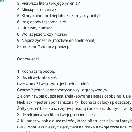
ost
3. Pierwsza litera twojego imienia?
4. Miesiąc urodzenia?
5. Który kolor bardziej lubisz czarny czy biały?
6. Imię osoby tej samej płci.
7. Ulubiony numer?
8. Wolisz jezioro czy morze?
9. Napisz życzenie (możliwe do spełnienia!).
Skończone ? zobacz poniżej:
Odpowiedzi
1. Kochasz tę osobę.
2. Jeżeli wybrałaś /eś:
Czerwony ? twoje życie jest pełne miłości.
Czarny ? jesteś konserwatywna /y i agresywna /y.
Zielony ? twoja dusza jest zrelaksowana i jesteś osobą na luzie.
Niebieski ? jesteś spontaniczna /y i kochasz całusy i pieszczoty
Żółty- jesteś bardzo szczęśliwą osobą i udzielasz dobrych rad t
3. Jeżeli pierwsza litera twojego imienia jest:
A-K - masz w sobie dużo miłości, którą ofiarujesz bliskim i przy
L-R - Próbujesz cieszyć się życiem na maxa a twoje życie uczuc