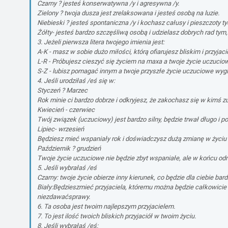
Czarny ? jesteś konserwatywna /y i agresywna /y.
Zielony ? twoja dusza jest zrelaksowana i jesteś osobą na luzie.
Niebieski ? jesteś spontaniczna /y i kochasz całusy i pieszczoty t
Żółty- jesteś bardzo szczęśliwą osobą i udzielasz dobrych rad tym,
3. Jeżeli pierwsza litera twojego imienia jest:
A-K - masz w sobie dużo miłości, którą ofiarujesz bliskim i przyjac
L-R - Próbujesz cieszyć się życiem na maxa a twoje życie uczucio
S-Z - lubisz pomagać innym a twoje przyszłe życie uczuciowe wyg
4. Jeśli urodziłaś /eś się w:
Styczeń ? Marzec
Rok minie ci bardzo dobrze i odkryjesz, że zakochasz się w kimś 
Kwiecień - czerwiec
Twój związek (uczuciowy) jest bardzo silny, będzie trwał długo i
Lipiec- wrzesień
Będziesz mieć wspaniały rok i doświadczysz dużą zmianę w życiu 
Październik ? grudzień
Twoje życie uczuciowe nie będzie zbyt wspaniałe, ale w końcu odn
5. Jeśli wybrałaś /eś
Czarny: twoje życie obierze inny kierunek, co będzie dla ciebie bard
Biały:Będzieszmieć przyjaciela, któremu można będzie całkowicie z
niezdawaćsprawy.
6. Ta osoba jest twoim najlepszym przyjacielem.
7. To jest ilość twoich bliskich przyjaciół w twoim życiu.
8. Jeśli wybrałaś /eś: