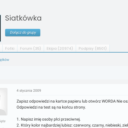
Siatkówka
Dołącz do grupy
Fotki
Forum (35)
Ekipa (20974)
Podpisy (8501)
wątków
4 stycznia 2009
Zapisz odpowiedzi na kartce papieru lub otwórz WORDA Nie osz
Odpowiedzi na test są na końcu strony.
1. Napisz imię osoby płci przeciwnej.
ięte
2. Który kolor najbardziej lubisz: czerwony, czarny, niebieski, zi