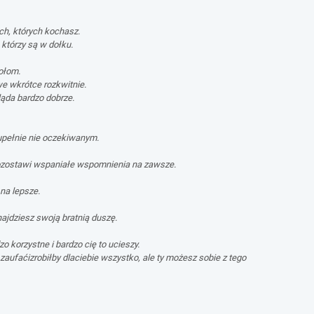
ych, których kochasz.
 którzy są w dołku.
iołom.
we wkrótce rozkwitnie.
ląda bardzo dobrze.
zupełnie nie oczekiwanym.
 pozostawi wspaniałe wspomnienia na zawsze.
na lepsze.
ajdziesz swoją bratnią duszę.
zo korzystne i bardzo cię to ucieszy.
aufaćizrobiłby dlaciebie wszystko, ale ty możesz sobie z tego