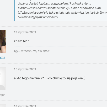
Jezioro: Jesteś lojalnym przyjacielem i kochanką /iem.
Morze: Jesteś bardzo spontaniczna /y i lubisz zadowalać ludzi.
9.Tożyczeniespełni się tylko wtedy, gdy wstawisz ten test do 5inn
twoiminastępnymi urodzinami.
13 stycznia 2009
znam to^^
Ojjj..i loveeee...Naj naj sport
xX93
15 stycznia 2009
a kto tego nie zna ?? :D co chwilę to się pojawia ;)
ięte
18 stycznia 2009