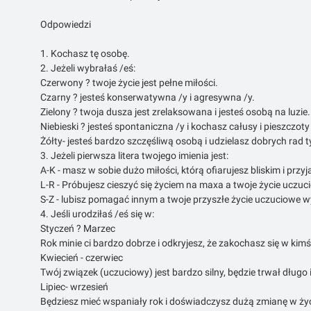
Odpowiedzi
1. Kochasz tę osobę.
2. Jeżeli wybrałaś /eś:
Czerwony ? twoje życie jest pełne miłości.
Czarny ? jesteś konserwatywna /y i agresywna /y.
Zielony ? twoja dusza jest zrelaksowana i jesteś osobą na luzie.
Niebieski ? jesteś spontaniczna /y i kochasz całusy i pieszczoty
Żółty- jesteś bardzo szczęśliwą osobą i udzielasz dobrych rad t
3. Jeżeli pierwsza litera twojego imienia jest:
A-K - masz w sobie dużo miłości, którą ofiarujesz bliskim i przy
L-R - Próbujesz cieszyć się życiem na maxa a twoje życie uczuc
S-Z - lubisz pomagać innym a twoje przyszłe życie uczuciowe 
4. Jeśli urodziłaś /eś się w:
Styczeń ? Marzec
Rok minie ci bardzo dobrze i odkryjesz, że zakochasz się w kim
Kwiecień - czerwiec
Twój związek (uczuciowy) jest bardzo silny, będzie trwał dłu
Lipiec- wrzesień
Będziesz mieć wspaniały rok i doświadczysz dużą zmianę w życ