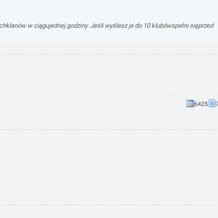
ychklanów w ciągujednej godziny. Jeśli wyślesz je do 10 klubówspełni sięprzed
6425