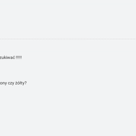
ukiwać !!!!!
elony czy żółty?