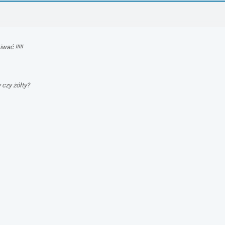
ać !!!!!
y czy żółty?