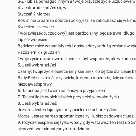
S-Z - lubisz pomagać innym a twoje przyszłe życie uczuciowe 
4. Jeśli urodziłaś /eś się w:
Styczeń ? Marzec
Rok minie ci bardzo dobrze i odkryjesz, że zakochasz się w kim
Kwiecień - czerwiec
Twój związek (uczuciowy) jest bardzo silny, będzie trwał dłu
Lipiec- wrzesień
Będziesz mieć wspaniały rok i doświadczysz dużą zmianę w życ
Październik ? grudzień
Twoje życie uczuciowe nie będzie zbyt wspaniałe, ale w końcu 
5. Jeśli wybrałaś /eś
Czarny: twoje życie obierze inny kierunek, co będzie dla ciebie b
Biały:Będzieszmieć przyjaciela, któremu można będzie całkowici
niezdawaćsprawy.
6. Ta osoba jest twoim najlepszym przyjacielem.
7. To jest ilość twoich bliskich przyjaciół w twoim życiu.
8. Jeśli wybrałaś /eś:
Jezioro: Jesteś lojalnym przyjacielem i kochanką /iem.
Morze: Jesteś bardzo spontaniczna /y i lubisz zadowalać ludzi.
9.Tożyczeniespełni się tylko wtedy, gdy wstawisz ten test do 5
sięprzed twoiminastępnymi urodzinami.