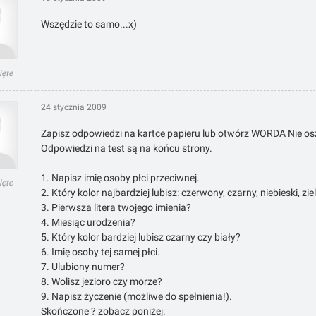
Wszędzie to samo...x)
ięte
24 stycznia 2009
Zapisz odpowiedzi na kartce papieru lub otwórz WORDA Nie osz
Odpowiedzi na test są na końcu strony.
1. Napisz imię osoby płci przeciwnej.
ięte
2. Który kolor najbardziej lubisz: czerwony, czarny, niebieski, zi
3. Pierwsza litera twojego imienia?
4. Miesiąc urodzenia?
5. Który kolor bardziej lubisz czarny czy biały?
6. Imię osoby tej samej płci.
7. Ulubiony numer?
8. Wolisz jezioro czy morze?
9. Napisz życzenie (możliwe do spełnienia!).
Skończone ? zobacz poniżej: