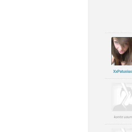
XxPatusia
konto usun