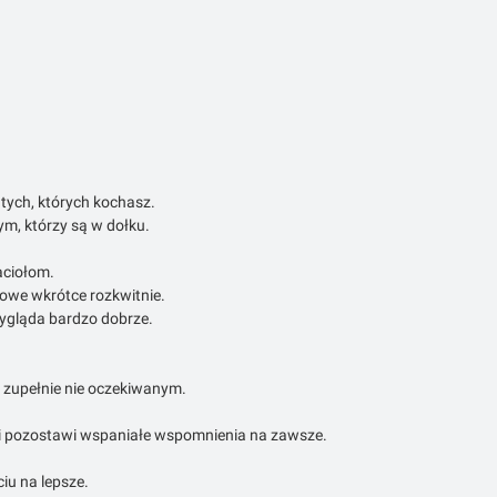
 tych, których kochasz.
ym, którzy są w dołku.
jaciołom.
iowe wkrótce rozkwitnie.
wygląda bardzo dobrze.
ś zupełnie nie oczekiwanym.
go i pozostawi wspaniałe wspomnienia na zawsze.
iu na lepsze.