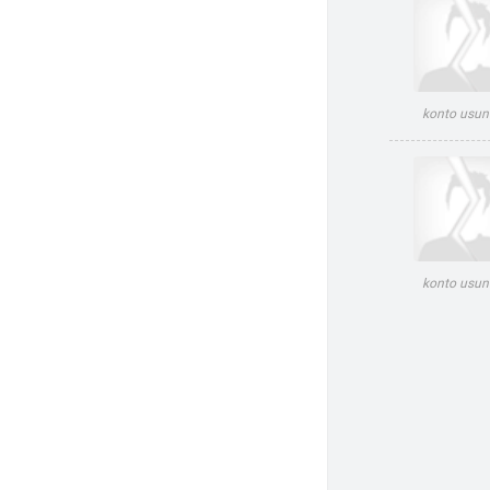
konto usun
konto usun