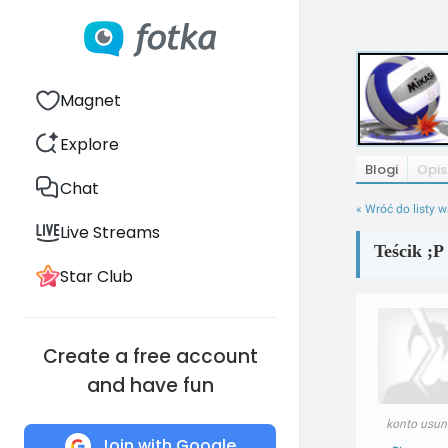
Magnet
Explore
Blogi
Opis
Chat
« Wróć do listy 
Live Streams
Teścik ;P
Star Club
Create a free account
and have fun
konto usun
Join with Google