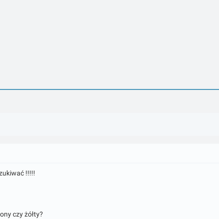
ukiwać !!!!!
elony czy żółty?