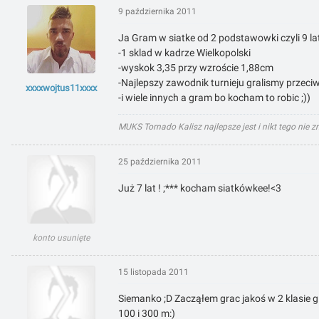
9 października 2011
Ja Gram w siatke od 2 podstawowki czyli 9 la
-1 sklad w kadrze Wielkopolski
-wyskok 3,35 przy wzroście 1,88cm
-Najlepszy zawodnik turnieju gralismy przeci
xxxxwojtus11xxxx
-i wiele innych a gram bo kocham to robic ;))
MUKS Tornado Kalisz najlepsze jest i nikt tego nie z
25 października 2011
Już 7 lat ! ;*** kocham siatkówkee!<3
konto usunięte
15 listopada 2011
Siemanko ;D Zacząłem grac jakoś w 2 klasie gi
100 i 300 m:)