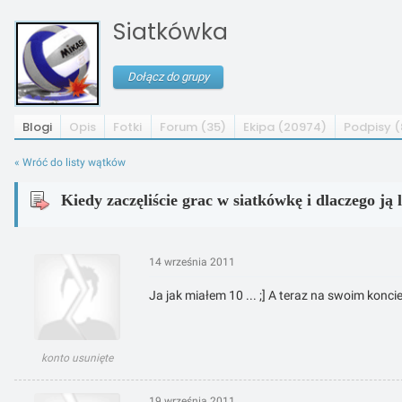
Siatkówka
Dołącz do grupy
Blogi
Opis
Fotki
Forum (35)
Ekipa (20974)
Podpisy (
« Wróć do listy wątków
Kiedy zaczęliście grac w siatkówkę i dlaczego ją 
14 września 2011
Ja jak miałem 10 ... ;] A teraz na swoim konci
konto usunięte
19 września 2011