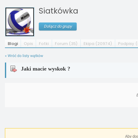
Siatkówka
Dołącz do grupy
Blogi
Opis
Fotki
Forum (35)
Ekipa (20974)
Podpisy (
« Wróć do listy wątków
Jaki macie wyskok ?
B
Aby dod