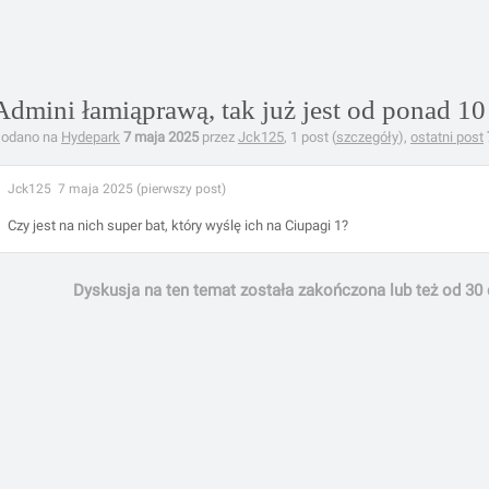
Admini łamiąprawą, tak już jest od ponad 10 
odano na
Hydepark
7 maja 2025
przez
Jck125
, 1 post (
szczegóły
),
ostatni post
Jck125
7 maja 2025 (pierwszy post)
Czy jest na nich super bat, który wyślę ich na Ciupagi 1?
Dyskusja na ten temat została zakończona lub też od 30 d