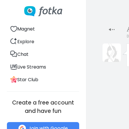
Magnet
D
Explore
Chat
Live Streams
Star Club
Create a free account
and have fun
Join with Google