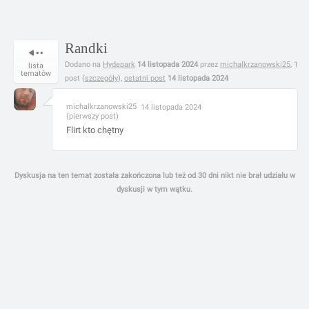
Randki
Dodano na
Hydepark
14 listopada 2024
przez
michalkrzanowski25
, 1
lista
tematów
post (
szczegóły
),
ostatni post
14 listopada 2024
michalkrzanowski25
14 listopada 2024
(pierwszy post)
Flirt kto chętny
Dyskusja na ten temat została zakończona lub też od 30 dni nikt nie brał udziału w
dyskusji w tym wątku.