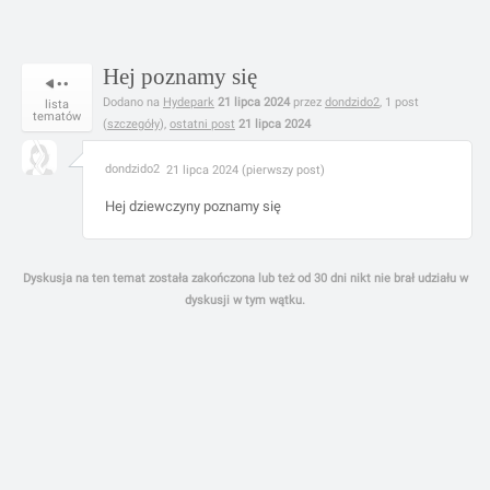
Hej poznamy się
Dodano na
Hydepark
21 lipca 2024
przez
dondzido2
, 1 post
lista
tematów
(
szczegóły
),
ostatni post
21 lipca 2024
dondzido2
21 lipca 2024 (pierwszy post)
Hej dziewczyny poznamy się
Dyskusja na ten temat została zakończona lub też od 30 dni nikt nie brał udziału w
dyskusji w tym wątku.