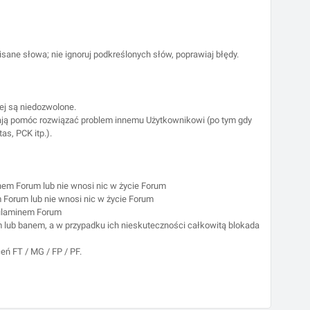
sane słowa; nie ignoruj podkreślonych słów, poprawiaj błędy.
ej są niedozwolone.
mają pomóc rozwiązać problem innemu Użytkownikowi (po tym gdy
as, PCK itp.).
nem Forum lub nie wnosi nic w życie Forum
m Forum lub nie wnosi nic w życie Forum
egulaminem Forum
 lub banem, a w przypadku ich nieskuteczności całkowitą blokada
ń FT / MG / FP / PF.