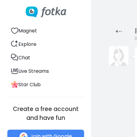
Magnet
D
Explore
Chat
Live Streams
Star Club
Create a free account
and have fun
Join with Google