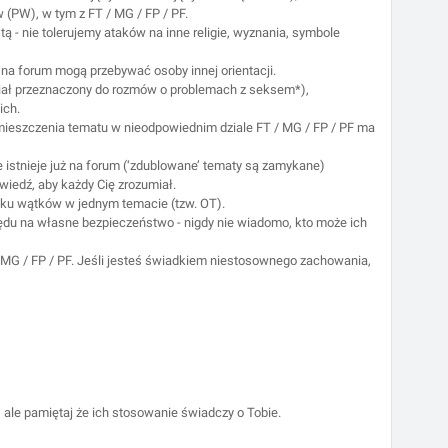
 (PW), w tym z FT / MG / FP / PF.
ą - nie tolerujemy ataków na inne religie, wyznania, symbole
ż na forum mogą przebywać osoby innej orientacji.
ział przeznaczony do rozmów o problemach z seksem*),
ich.
mieszczenia tematu w nieodpowiednim dziale FT / MG / FP / PF ma
e istnieje już na forum (‘zdublowane’ tematy są zamykane)
owiedź, aby każdy Cię zrozumiał.
ilku wątków w jednym temacie (tzw. OT).
ględu na własne bezpieczeństwo - nigdy nie wiadomo, kto może ich
MG / FP / PF. Jeśli jesteś świadkiem niestosownego zachowania,
, ale pamiętaj że ich stosowanie świadczy o Tobie.