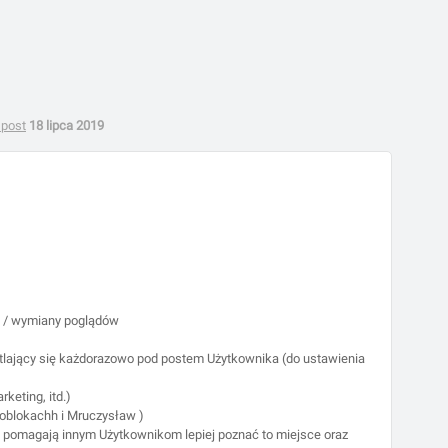
 post
18 lipca 2019
i / wymiany poglądów
ietlający się każdorazowo pod postem Użytkownika (do ustawienia
keting, itd.)
woblokachh i Mruczysław )
isu pomagają innym Użytkownikom lepiej poznać to miejsce oraz