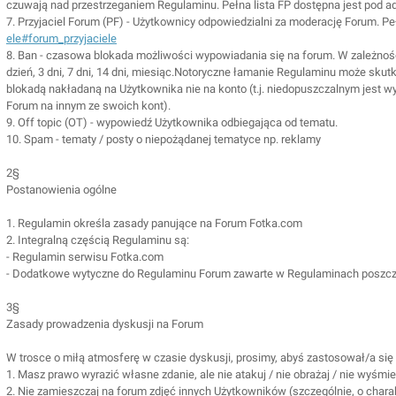
czuwają nad przestrzeganiem Regulaminu. Pełna lista FP dostępna jest pod 
7. Przyjaciel Forum (PF) - Użytkownicy odpowiedzialni za moderację Forum. Pe
ele#forum_przyjaciele
8. Ban - czasowa blokada możliwości wypowiadania się na forum. W zależności
dzień, 3 dni, 7 dni, 14 dni, miesiąc.Notoryczne łamanie Regulaminu może sku
blokadą nakładaną na Użytkownika nie na konto (t.j. niedopuszczalnym jest w
Forum na innym ze swoich kont).
9. Off topic (OT) - wypowiedź Użytkownika odbiegająca od tematu.
10. Spam - tematy / posty o niepożądanej tematyce np. reklamy
2§
Postanowienia ogólne
1. Regulamin określa zasady panujące na Forum Fotka.com
2. Integralną częścią Regulaminu są:
- Regulamin serwisu Fotka.com
- Dodatkowe wytyczne do Regulaminu Forum zawarte w Regulaminach poszcz
3§
Zasady prowadzenia dyskusji na Forum
W trosce o miłą atmosferę w czasie dyskusji, prosimy, abyś zastosował/a się
1. Masz prawo wyrazić własne zdanie, ale nie atakuj / nie obrażaj / nie wyś
2. Nie zamieszczaj na forum zdjęć innych Użytkowników (szczególnie, o char