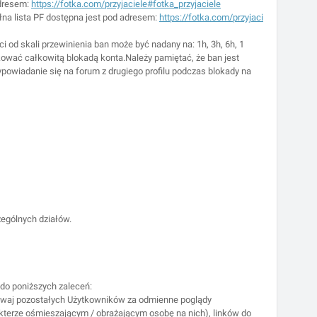
adresem:
https://fotka.com/przyjaciele#fotka_przyjaciele
łna lista PF dostępna jest pod adresem:
https://fotka.com/przyjaci
 od skali przewinienia ban może być nadany na: 1h, 3h, 6h, 1
tkować całkowitą blokadą konta.Należy pamiętać, że ban jest
ypowiadanie się na forum z drugiego profilu podczas blokady na
ególnych działów.
 do poniższych zaleceń:
miewaj pozostałych Użytkowników za odmienne poglądy
akterze ośmieszającym / obrażającym osobę na nich), linków do