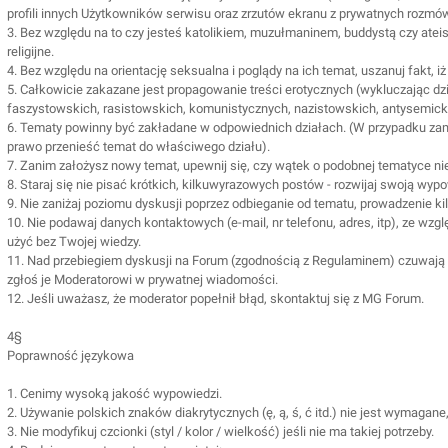
profili innych Użytkowników serwisu oraz zrzutów ekranu z prywatnych rozmów
3. Bez względu na to czy jesteś katolikiem, muzułmaninem, buddystą czy ateist
religijne.
4. Bez względu na orientację seksualna i poglądy na ich temat, uszanuj fakt, i
5. Całkowicie zakazane jest propagowanie treści erotycznych (wykluczając d
faszystowskich, rasistowskich, komunistycznych, nazistowskich, antysemick
6. Tematy powinny być zakładane w odpowiednich działach. (W przypadku za
prawo przenieść temat do właściwego działu).
7. Zanim założysz nowy temat, upewnij się, czy wątek o podobnej tematyce ni
8. Staraj się nie pisać krótkich, kilkuwyrazowych postów - rozwijaj swoją wyp
9. Nie zaniżaj poziomu dyskusji poprzez odbieganie od tematu, prowadzenie k
10. Nie podawaj danych kontaktowych (e-mail, nr telefonu, adres, itp), ze wz
użyć bez Twojej wiedzy.
11. Nad przebiegiem dyskusji na Forum (zgodnością z Regulaminem) czuwają 
zgłoś je Moderatorowi w prywatnej wiadomości.
12. Jeśli uważasz, że moderator popełnił błąd, skontaktuj się z MG Forum.
4§
Poprawność językowa
1. Cenimy wysoką jakość wypowiedzi.
2. Używanie polskich znaków diakrytycznych (ę, ą, ś, ć itd.) nie jest wymagane
3. Nie modyfikuj czcionki (styl / kolor / wielkość) jeśli nie ma takiej potrzeby.