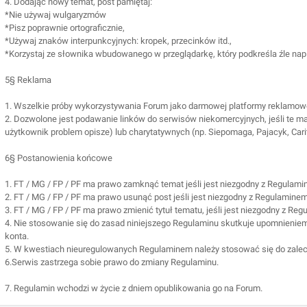
4. Dodając nowy temat, post pamiętaj:
*Nie używaj wulgaryzmów
*Pisz poprawnie ortograficznie,
*Używaj znaków interpunkcyjnych: kropek, przecinków itd.,
*Korzystaj ze słownika wbudowanego w przeglądarkę, który podkreśla źle napi
5§ Reklama
1. Wszelkie próby wykorzystywania Forum jako darmowej platformy reklamow
2. Dozwolone jest podawanie linków do serwisów niekomercyjnych, jeśli te 
użytkownik problem opisze) lub charytatywnych (np. Siepomaga, Pajacyk, Carit
6§ Postanowienia końcowe
1. FT / MG / FP / PF ma prawo zamknąć temat jeśli jest niezgodny z Regulami
2. FT / MG / FP / PF ma prawo usunąć post jeśli jest niezgodny z Regulamine
3. FT / MG / FP / PF ma prawo zmienić tytuł tematu, jeśli jest niezgodny z R
4. Nie stosowanie się do zasad niniejszego Regulaminu skutkuje upomnieniem
konta.
5. W kwestiach nieuregulowanych Regulaminem należy stosować się do zalece
6.Serwis zastrzega sobie prawo do zmiany Regulaminu.
7. Regulamin wchodzi w życie z dniem opublikowania go na Forum.