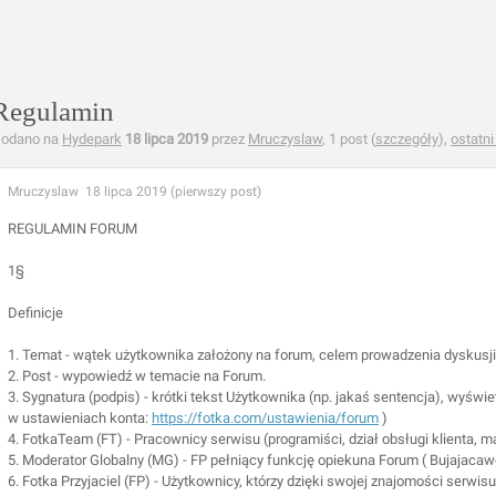
Regulamin
odano na
Hydepark
18 lipca 2019
przez
Mruczyslaw
, 1 post (
szczegóły
),
ostatni
Mruczyslaw
18 lipca 2019 (pierwszy post)
REGULAMIN FORUM
1§
Definicje
1. Temat - wątek użytkownika założony na forum, celem prowadzenia dyskusj
2. Post - wypowiedź w temacie na Forum.
3. Sygnatura (podpis) - krótki tekst Użytkownika (np. jakaś sentencja), wyśw
w ustawieniach konta:
https://fotka.com/ustawienia/forum
)
4. FotkaTeam (FT) - Pracownicy serwisu (programiści, dział obsługi klienta, mar
5. Moderator Globalny (MG) - FP pełniący funkcję opiekuna Forum ( Bujajaca
6. Fotka Przyjaciel (FP) - Użytkownicy, którzy dzięki swojej znajomości serw