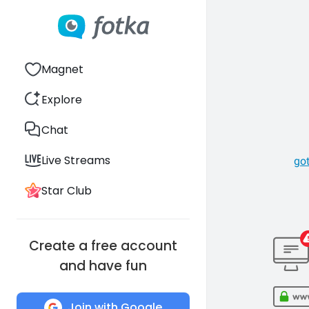
Magnet
Explore
Chat
Live Streams
go
Star Club
Create a free account
and have fun
Join with Google