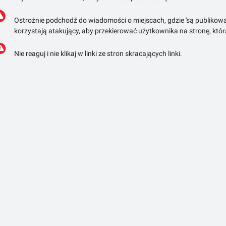
Ostrożnie podchodź do wiadomości o miejscach, gdzie 'są publikowa
korzystają atakujący, aby przekierować użytkownika na stronę, któ
Nie reaguj i nie klikaj w linki ze stron skracających linki.