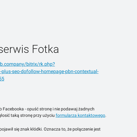
serwis Fotka
rb.company/bitrix/rk.php?
-plus-seo-dofollow-homepage-pbn-contextual-
55
ub Facebooka - opuść stronę i nie podawaj żadnych
łosić taką stronę przy użyciu
formularza kontaktowego
.
jawił się znak kłódki. Oznacza to, że połączenie jest