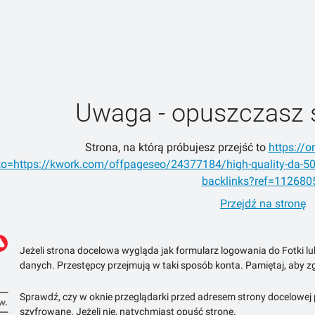
Uwaga - opuszczasz 
Strona, na którą próbujesz przejść to
https://o
to=https://kwork.com/offpageseo/24377184/high-quality-da-50
backlinks?ref=112680
Przejdź na stronę
Jeżeli strona docelowa wygląda jak formularz logowania do Fotki l
danych. Przestępcy przejmują w taki sposób konta. Pamiętaj, aby zg
Sprawdź, czy w oknie przeglądarki przed adresem strony docelowej po
szyfrowane. Jeżeli nie, natychmiast opuść stronę.