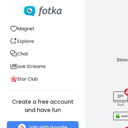
Magnet
Explore
Chat
Stron
Live Streams
Star Club
Create a free account
and have fun
Join with Google