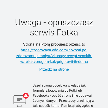
Uwaga - opuszczasz
serwis Fotka
Strona, na którą próbujesz przejść to
https://zdorovaya-eda.com/novosti-po-
zdorovomu-pitaniyu/vkusnyy-recept-venskih-
vafel-s-tvorogom-kak-prigotovit-ih-doma
Przejdź na stronę
Jeżeli strona docelowa wygląda jak
formularz logowania do Fotki lub
Facebooka - opuść stronę i nie podawaj
żadnych danych. Przestępcy przejmują w
taki sposób konta. Pamiętaj, aby zgłosić