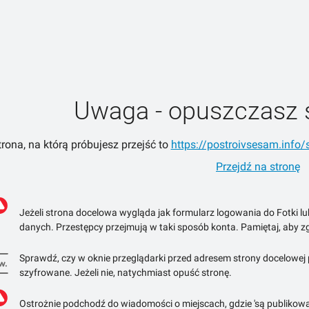
Uwaga - opuszczasz 
trona, na którą próbujesz przejść to
https://postroivsesam.info/st
Przejdź na stronę
Jeżeli strona docelowa wygląda jak formularz logowania do Fotki l
danych. Przestępcy przejmują w taki sposób konta. Pamiętaj, aby zg
Sprawdź, czy w oknie przeglądarki przed adresem strony docelowej po
szyfrowane. Jeżeli nie, natychmiast opuść stronę.
Ostrożnie podchodź do wiadomości o miejscach, gdzie 'są publikowa