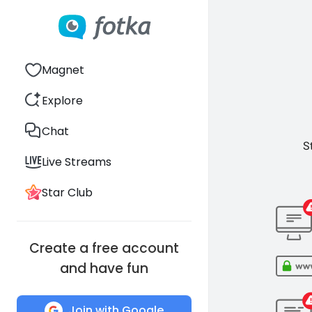
Magnet
Explore
Chat
S
Live Streams
Star Club
Create a free account
and have fun
Join with Google