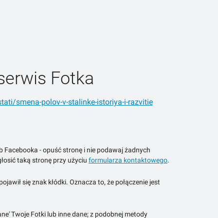
serwis Fotka
ati/smena-polov-v-stalinke-istoriya-i-razvitie
ub Facebooka - opuść stronę i nie podawaj żadnych
łosić taką stronę przy użyciu
formularza kontaktowego
.
jawił się znak kłódki. Oznacza to, że połączenie jest
ne' Twoje Fotki lub inne dane; z podobnej metody