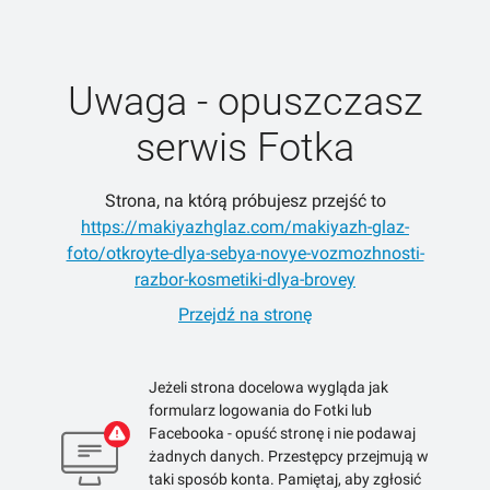
Uwaga - opuszczasz
serwis Fotka
Strona, na którą próbujesz przejść to
https://makiyazhglaz.com/makiyazh-glaz-
foto/otkroyte-dlya-sebya-novye-vozmozhnosti-
razbor-kosmetiki-dlya-brovey
Przejdź na stronę
Jeżeli strona docelowa wygląda jak
formularz logowania do Fotki lub
Facebooka - opuść stronę i nie podawaj
żadnych danych. Przestępcy przejmują w
taki sposób konta. Pamiętaj, aby zgłosić