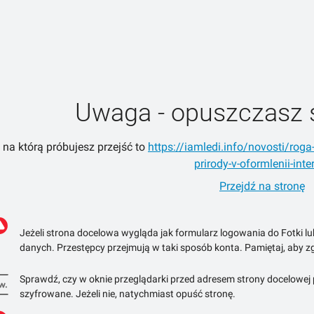
Uwaga - opuszczasz 
 na którą próbujesz przejść to
https://iamledi.info/novosti/roga
prirody-v-oformlenii-inte
Przejdź na stronę
Jeżeli strona docelowa wygląda jak formularz logowania do Fotki l
danych. Przestępcy przejmują w taki sposób konta. Pamiętaj, aby zg
Sprawdź, czy w oknie przeglądarki przed adresem strony docelowej po
szyfrowane. Jeżeli nie, natychmiast opuść stronę.