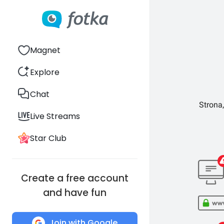
Magnet
Explore
Chat
Strona,
Live Streams
Star Club
Create a free account
and have fun
Join with Google