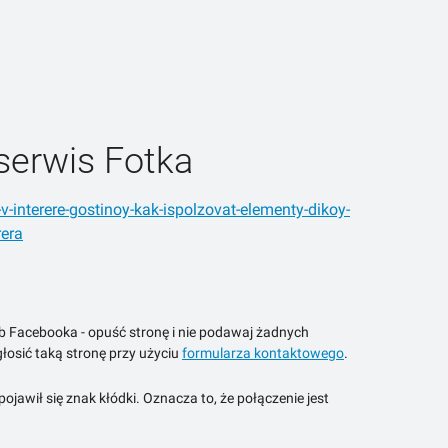
serwis Fotka
-v-interere-gostinoy-kak-ispolzovat-elementy-dikoy-
rera
ub Facebooka - opuść stronę i nie podawaj żadnych
łosić taką stronę przy użyciu
formularza kontaktowego
.
jawił się znak kłódki. Oznacza to, że połączenie jest