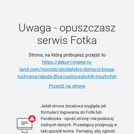
Uwaga - opuszczasz
serwis Fotka
Strona, na którą próbujesz przejść to
https://dekor-i-interer.ru-
land.com/novosti/stroitelstvo-doma-iz-brusa-
ruchnaya-rabota-dlya-nastoyashchih-muzhchin
Przejdź na stronę
Jeżeli strona docelowa wygląda jak
formularz logowania do Fotki lub
Facebooka - opuść stronę i nie podawaj
żadnych danych. Przestępcy przejmują w
taki sposób konta. Pamiętaj, aby zgłosić