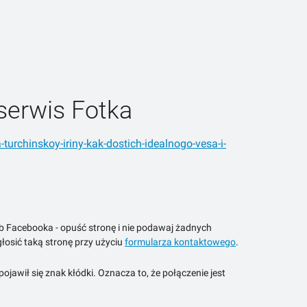
serwis Fotka
a-turchinskoy-iriny-kak-dostich-idealnogo-vesa-i-
ub Facebooka - opuść stronę i nie podawaj żadnych
łosić taką stronę przy użyciu
formularza kontaktowego
.
jawił się znak kłódki. Oznacza to, że połączenie jest