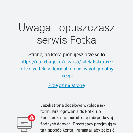
Uwaga - opuszczasz
serwis Fotka
Strona, na którą próbujesz przejść to
https://dailybags.ru/novosti/sdelat-skrab-iz-
kofe-dlya-tela-v-domashnih-usloviyah-prostoy-
recept
Przejdź na stronę
Jeżeli strona docelowa wygląda jak
formularz logowania do Fotki lub
Facebooka - opuść stronę i nie podawaj
żadnych danych. Przestępcy przejmują w
taki sposób konta. Pamiętaj, aby zgłosić