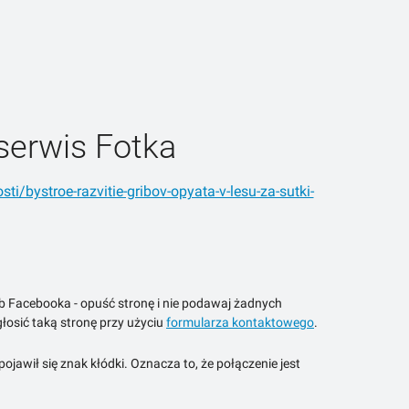
serwis Fotka
ti/bystroe-razvitie-gribov-opyata-v-lesu-za-sutki-
ub Facebooka - opuść stronę i nie podawaj żadnych
łosić taką stronę przy użyciu
formularza kontaktowego
.
jawił się znak kłódki. Oznacza to, że połączenie jest