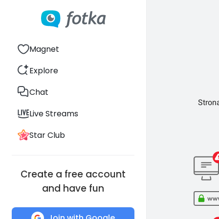
Magnet
Explore
Chat
Strona
Live Streams
Star Club
Create a free account
and have fun
Join with Google