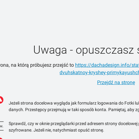
Uwaga - opuszczasz 
rona, na którą próbujesz przejść to
https://dachadesign.info/sta
dvuhskatnoy-kryshey-primykayushch
Przejdź na stronę
Jeżeli strona docelowa wygląda jak formularz logowania do Fotki l
danych. Przestępcy przejmują w taki sposób konta. Pamiętaj, aby zg
Sprawdź, czy w oknie przeglądarki przed adresem strony docelowej po
szyfrowane. Jeżeli nie, natychmiast opuść stronę.