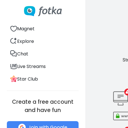
Magnet
Explore
Chat
St
Live Streams
Star Club
Create a free account
and have fun
Join with Google