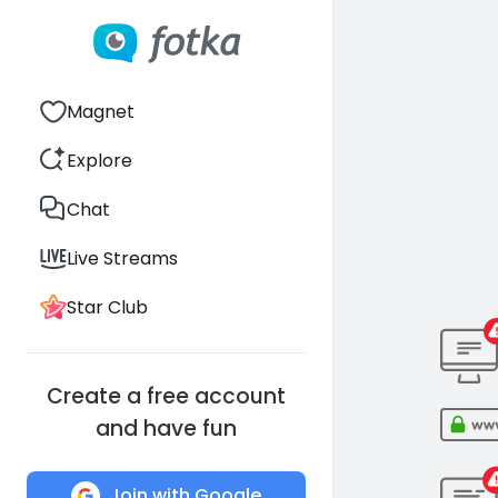
Magnet
Explore
Chat
Live Streams
Star Club
Create a free account
and have fun
Join with Google