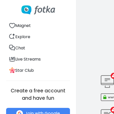
Magnet
Explore
Chat
Live Streams
Star Club
Create a free account
and have fun
Join with Google