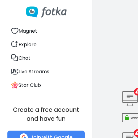
Magnet
Explore
Chat
Live Streams
Star Club
Create a free account
and have fun
Join with Google