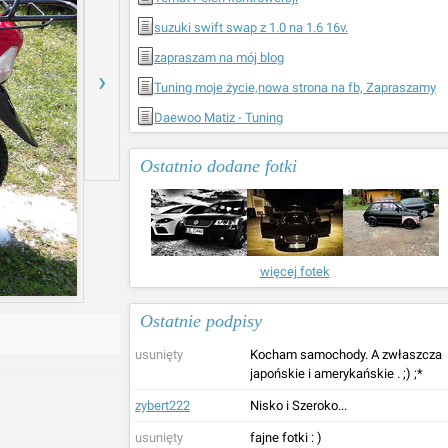
suzuki swift swap z 1.0 na 1.6 16v.
zapraszam na mój blog
›
Tuning moje życie,nowa strona na fb, Zapraszamy
Daewoo Matiz - Tuning
Ostatnio dodane fotki
więcej fotek
Ostatnie podpisy
usunięty
Kocham samochody. A zwłaszcza
japońskie i amerykańskie . ;) ;*
zybert222
Nisko i Szeroko...
usunięty
fajne fotki : )