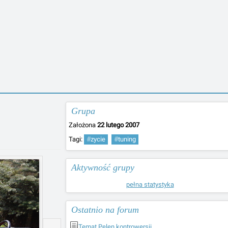
Grupa
Założona
22 lutego 2007
Tagi:
#
zycie
#
tuning
Aktywność grupy
pełna statystyka
Ostatnio na forum
Temat Pelen kontrowersji