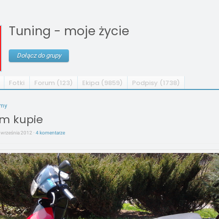
Tuning - moje życie
Dołącz do grupy
Fotki
Forum (123)
Ekipa (9859)
Podpisy (1738)
umy
m kupie
4 września 2012 ·
4 komentarze