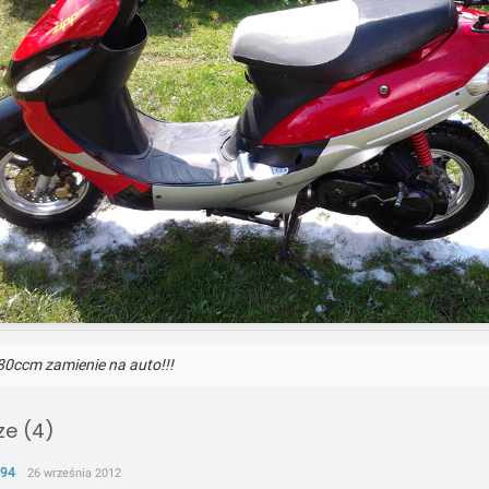
80ccm zamienie na auto!!!
e (4)
q94
26 września 2012