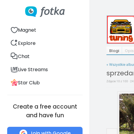
Magnet
Explore
Blogi
Opis
Chat
« Wszystkie alb
Live Streams
sprzeda
Star Club
Zdjęcie 10 z 100 · 2
Create a free account
and have fun
Join with Google