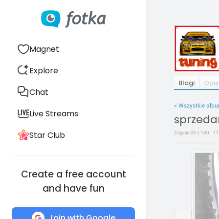
Magnet
Explore
Blogi
Opis
Chat
« Wszystkie alb
Live Streams
sprzeda
Star Club
Zdjęcie 39 z 100 · 1
Create a free account
and have fun
Join with Google