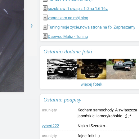
suzuki swift swap z 1.0 na 1.6 16v.
zapraszam na mój blog
›
Tuning moje życie,nowa strona na fb, Zapraszamy
Daewoo Matiz - Tuning
Ostatnio dodane fotki
więcej fotek
Ostatnie podpisy
usunięty
Kocham samochody. A zwłaszcza
japońskie i amerykańskie . ;) ;*
zybert222
Nisko i Szeroko...
usunięty
fajne fotki : )