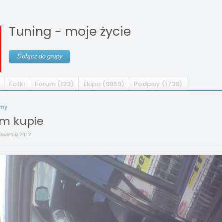
Tuning - moje życie
Dołącz do grupy
Fotki
Forum (123)
Ekipa (9859)
Podpisy (1738)
umy
m kupie
7 kwietnia 2012