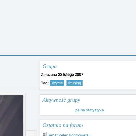
Grupa
Założona
22 lutego 2007
Tagi:
#
zycie
#
tuning
Aktywność grupy
pełna statystyka
Ostatnio na forum
Temat Pelen kontrowersji