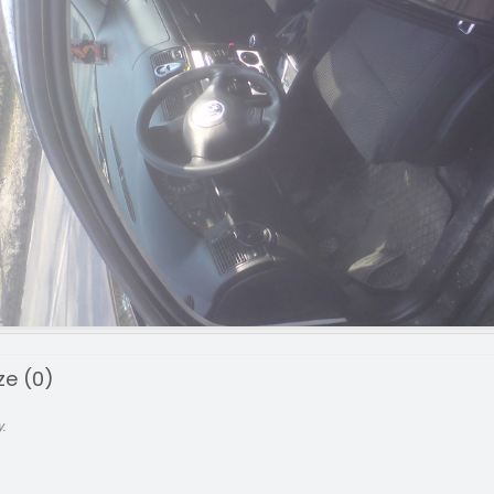
e (0)
.