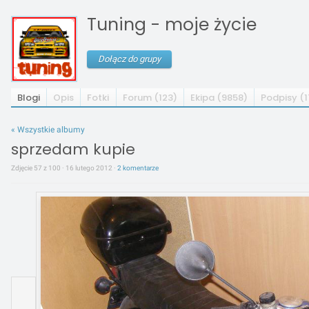
Tuning - moje życie
Dołącz do grupy
Blogi
Opis
Fotki
Forum (123)
Ekipa (9858)
Podpisy (
« Wszystkie albumy
sprzedam kupie
Zdjęcie 57 z 100 · 16 lutego 2012 ·
2 komentarze