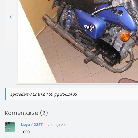
‹
sprzedam MZ ETZ 150 gg 3662403
Komentarze (2)
krzych12367
17 lutego 2012
1800