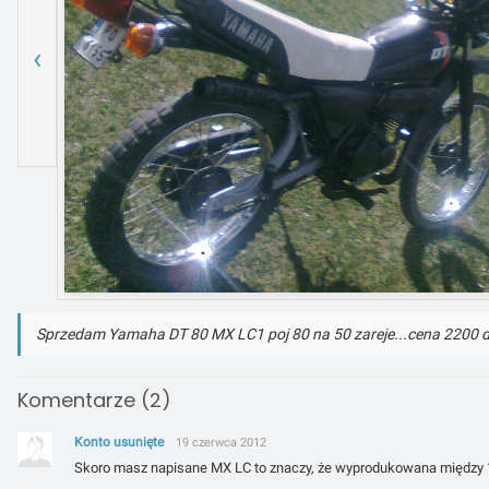
‹
Sprzedam Yamaha DT 80 MX LC1 poj 80 na 50 zareje...cena 2200 d
Komentarze (2)
Konto usunięte
19 czerwca 2012
Skoro masz napisane MX LC to znaczy, że wyprodukowana między 19