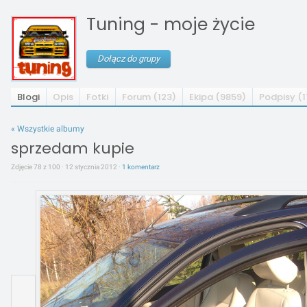
Tuning - moje życie
Dołącz do grupy
Blogi
Opis
Fotki
Forum (123)
Ekipa (9859)
Podpisy (
« Wszystkie albumy
sprzedam kupie
Zdjęcie 78 z 100 · 12 stycznia 2012 ·
1 komentarz