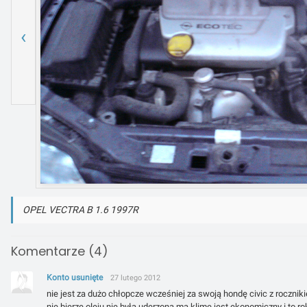
‹
OPEL VECTRA B 1.6 1997R
Komentarze (4)
Konto usunięte
27 lutego 2012
nie jest za dużo chłopcze wcześniej za swoją hondę civic z rocznik
nie bierze oleju nie była uderzona ma klime jest ekonomiczny i to ro